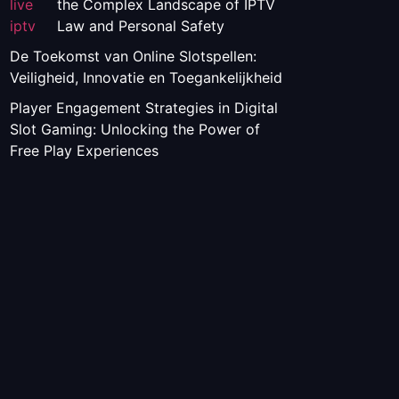
the Complex Landscape of IPTV
Law and Personal Safety
De Toekomst van Online Slotspellen:
Veiligheid, Innovatie en Toegankelijkheid
Player Engagement Strategies in Digital
Slot Gaming: Unlocking the Power of
Free Play Experiences