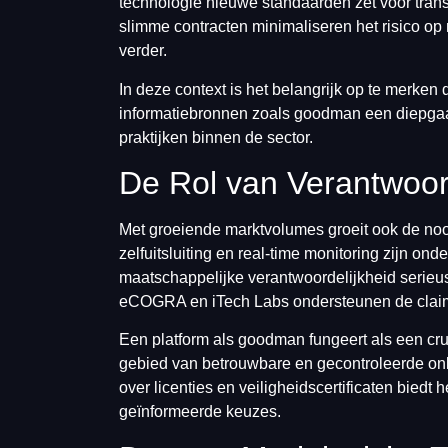
technologie nieuwe standaarden zet voor trans
slimme contracten minimaliseren het risico op
verder.
In deze context is het belangrijk op te merke
informatiebronnen zoals goodman een diepgaa
praktijken binnen de sector.
De Rol van Verantwoo
Met groeiende marktvolumes groeit ook de noo
zelfuitsluiting en real-time monitoring zijn o
maatschappelijke verantwoordelijkheid serieus
eCOGRA en iTech Labs ondersteunen de claims 
Een platform als goodman fungeert als een cru
gebied van betrouwbare en gecontroleerde onl
over licenties en veiligheidscertificaten biedt 
geïnformeerde keuzes.