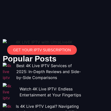
GET YOUR IPTV SUBSCRIPTION
Popular Posts
Best 4K Live IPTV Services of
2025: In-Depth Reviews and Side-
by-Side Comparisons
Watch 4K Live IPTV: Endless
Entertainment at Your Fingertips
Is 4K Live IPTV Legal? Navigating