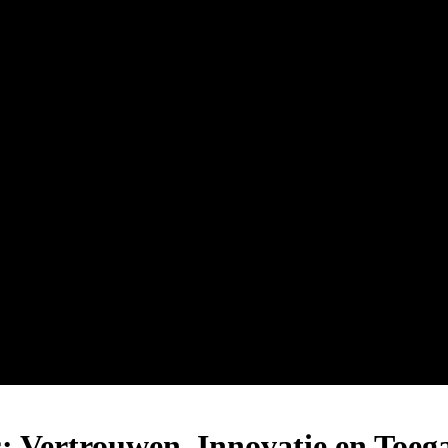
: Vertrouwen, Innovatie en Toeg