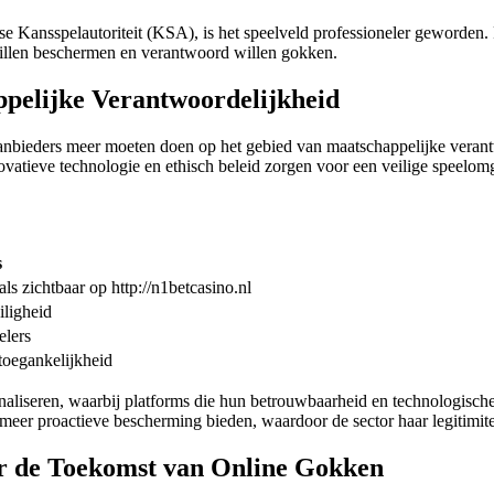
dse Kansspelautoriteit (KSA), is het speelveld professioneler geworden.
illen beschermen en verantwoord willen gokken.
ppelijke Verantwoordelijkheid
anbieders meer moeten doen op het gebied van maatschappelijke verantw
nnovatieve technologie en ethisch beleid zorgen voor een veilige speelomg
s
als zichtbaar op http://n1betcasino.nl
iligheid
elers
 toegankelijkheid
naliseren, waarbij platforms die hun betrouwbaarheid en technologische 
meer proactieve bescherming bieden, waardoor de sector haar legitimitei
r de Toekomst van Online Gokken