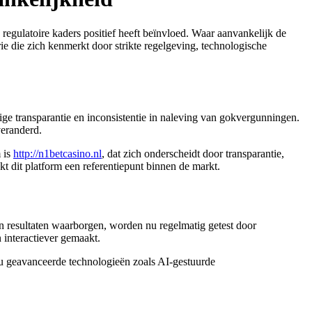
regulatoire kaders positief heeft beïnvloed. Waar aanvankelijk de
 die zich kenmerkt door strikte regelgeving, technologische
ige transparantie en inconsistentie in naleving van gokvergunningen.
veranderd.
 is
http://n1betcasino.nl
, dat zich onderscheidt door transparantie,
t dit platform een referentiepunt binnen de markt.
 resultaten waarborgen, worden nu regelmatig getest door
n interactiever gemaakt.
u geavanceerde technologieën zoals AI-gestuurde