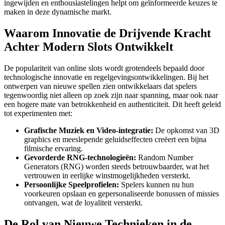
ingewijden en enthousiastelingen helpt om geïnformeerde keuzes te
maken in deze dynamische markt.
Waarom Innovatie de Drijvende Kracht
Achter Modern Slots Ontwikkelt
De populariteit van online slots wordt grotendeels bepaald door
technologische innovatie en regelgevingsontwikkelingen. Bij het
ontwerpen van nieuwe spellen zien ontwikkelaars dat spelers
tegenwoordig niet alleen op zoek zijn naar spanning, maar ook naar
een hogere mate van betrokkenheid en authenticiteit. Dit heeft geleid
tot experimenten met:
Grafische Muziek en Video-integratie:
De opkomst van 3D
graphics en meeslepende geluidseffecten creëert een bijna
filmische ervaring.
Gevorderde RNG-technologieën:
Random Number
Generators (RNG) worden steeds betrouwbaarder, wat het
vertrouwen in eerlijke winstmogelijkheden versterkt.
Persoonlijke Speelprofielen:
Spelers kunnen nu hun
voorkeuren opslaan en gepersonaliseerde bonussen of missies
ontvangen, wat de loyaliteit versterkt.
De Rol van Nieuwe Technieken in de