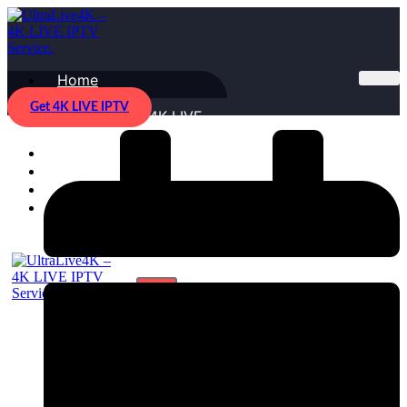
Home
Pricing
Get 4K LIVE IPTV
Why Choose 4K LIVE
IPTV?
Installation Guide
Blog
FAQ
Contact us
X