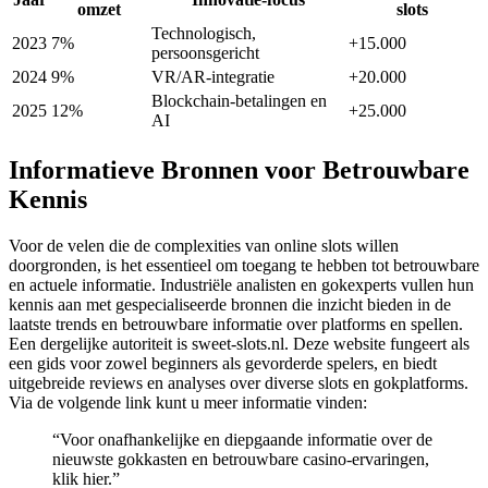
omzet
slots
Technologisch,
2023
7%
+15.000
persoonsgericht
2024
9%
VR/AR-integratie
+20.000
Blockchain-betalingen en
2025
12%
+25.000
AI
Informatieve Bronnen voor Betrouwbare
Kennis
Voor de velen die de complexities van online slots willen
doorgronden, is het essentieel om toegang te hebben tot betrouwbare
en actuele informatie. Industriële analisten en gokexperts vullen hun
kennis aan met gespecialiseerde bronnen die inzicht bieden in de
laatste trends en betrouwbare informatie over platforms en spellen.
Een dergelijke autoriteit is sweet-slots.nl. Deze website fungeert als
een gids voor zowel beginners als gevorderde spelers, en biedt
uitgebreide reviews en analyses over diverse slots en gokplatforms.
Via de volgende link kunt u meer informatie vinden:
“Voor onafhankelijke en diepgaande informatie over de
nieuwste gokkasten en betrouwbare casino-ervaringen,
klik hier.”