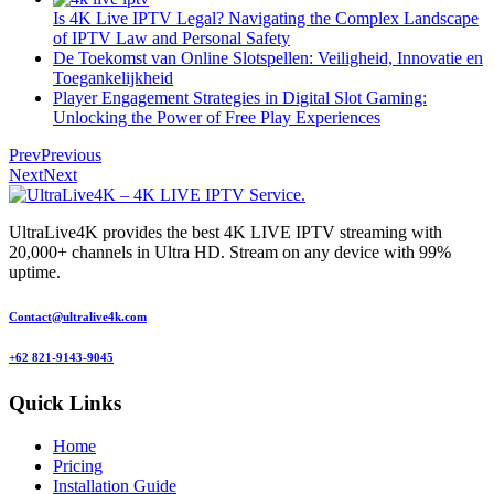
Is 4K Live IPTV Legal? Navigating the Complex Landscape
of IPTV Law and Personal Safety
De Toekomst van Online Slotspellen: Veiligheid, Innovatie en
Toegankelijkheid
Player Engagement Strategies in Digital Slot Gaming:
Unlocking the Power of Free Play Experiences
Prev
Previous
Next
Next
UltraLive4K provides the best 4K LIVE IPTV streaming with
20,000+ channels in Ultra HD. Stream on any device with 99%
uptime.
Contact@ultralive4k.com
+62 821-9143-9045
Quick Links
Home
Pricing
Installation Guide