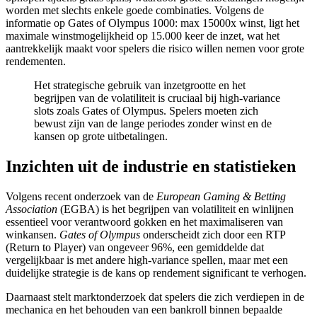
worden met slechts enkele goede combinaties. Volgens de
informatie op Gates of Olympus 1000: max 15000x winst, ligt het
maximale winstmogelijkheid op 15.000 keer de inzet, wat het
aantrekkelijk maakt voor spelers die risico willen nemen voor grote
rendementen.
Het strategische gebruik van inzetgrootte en het
begrijpen van de volatiliteit is cruciaal bij high-variance
slots zoals Gates of Olympus. Spelers moeten zich
bewust zijn van de lange periodes zonder winst en de
kansen op grote uitbetalingen.
Inzichten uit de industrie en statistieken
Volgens recent onderzoek van de
European Gaming & Betting
Association
(EGBA) is het begrijpen van volatiliteit en winlijnen
essentieel voor verantwoord gokken en het maximaliseren van
winkansen.
Gates of Olympus
onderscheidt zich door een RTP
(Return to Player) van ongeveer 96%, een gemiddelde dat
vergelijkbaar is met andere high-variance spellen, maar met een
duidelijke strategie is de kans op rendement significant te verhogen.
Daarnaast stelt marktonderzoek dat spelers die zich verdiepen in de
mechanica en het behouden van een bankroll binnen bepaalde