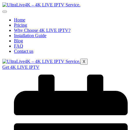
Home
Pricing
Why Choose 4K LIVE IPTV?
Installation Guide
Blog
FAQ
Contact us
X
Get 4K LIVE IPTV