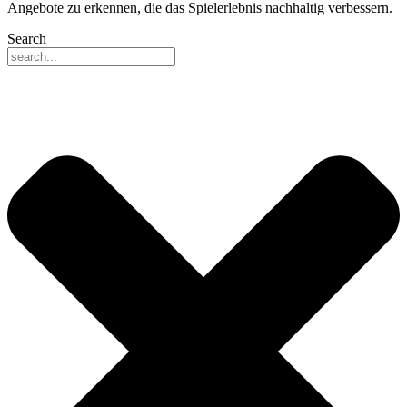
Angebote zu erkennen, die das Spielerlebnis nachhaltig verbessern.
Search