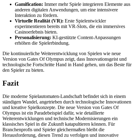
Gamification:
Immer mehr Spiele integrieren Elemente aus
anderen digitalen Anwendungen, um eine intensivere
Interaktion zu fördern.
Virtuelle Realität (VR):
Erste Spielentwickler
experimentieren bereits mit VR-Slots, die ein immersives
Casinoerlebnis bieten.
Personalisierung:
KI-gestützte Content-Anpassungen
erhöhen die Spielerbindung.
Die kontinuierliche Weiterentwicklung von Spielen wie neue
Version von Gates Of Olympus zeigt, dass Innovationsgeist und
technologische Fortschritte Hand in Hand gehen, um das Beste für
den Spieler zu bieten.
Fazit
Die moderne Spielautomaten-Landschaft befindet sich in einem
ständigen Wandel, angetrieben durch technologische Innovationen
und kreative Spielkonzepte. Die neue Version von Gates Of
Olympus ist ein Paradebeispiel dafür, wie detaillierte
Weiterentwicklungen und technische Modernisierungen ein
klassisches Spiel in die Zukunft katapultieren können. Für
Branchenprofis und Spieler gleichermaßen bleibt die
Herausforderung, diesen Trend zu verfolgen und innovative