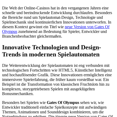
Die Welt der Online-Casinos hat in den vergangenen Jahren eine
schnelle und beeindruckende Entwicklung durchlaufen. Besonders
die Bereiche rund um Spielautomat-Design, Technologie und
Spielmechanik sind kontinuierlichen Innovationen unterworfen. In
diesem Kontext gewinnt ein Titel wie
neue Version von Gates Of
Olympus
zunehmend an Bedeutung für Spieler, Entwickler und
Branchenbeobachter gleichermaßen.
Innovative Technologien und Design-
Trends in modernen Spielautomaten
Die Weiterentwicklung der Spielautomaten ist eng verbunden mit
technologischen Fortschritten wie HTML5, Künstlicher Intelligenz
und hochauflösender Grafik. Diese Innovationen ermöglichen eine
immersivere Spielerfahrung, die früher kaum vorstellbar war. Ein
Beispiel ist die Transformation von klassischen Fruchtslots hin zu
komplexen, storygetriebenen Spielen mit ausgeklügelten
Bonusmechaniken.
Besonders bei Spielen wie
Gates Of Olympus
sehen wir, wie
Entwickler traditionell einfache Spielkonzepte mit aufwändigen
Themen, Animationen und Sounddesign kombinieren, um die
Nutzerbindung zu erhöhen. Die jüngste neue Version von Gates Of