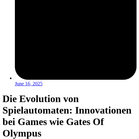
June 16, 2025
Die Evolution von
Spielautomaten: Innovationen
bei Games wie Gates Of
Olympus