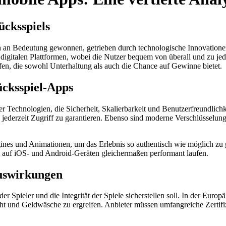
ücksspiels
lich an Bedeutung gewonnen, getrieben durch technologische Innovatio
 digitalen Plattformen, wobei die Nutzer bequem von überall und zu jed
ffen, die sowohl Unterhaltung als auch die Chance auf Gewinne bietet.
ücksspiel-Apps
her Technologien, die Sicherheit, Skalierbarkeit und Benutzerfreundlic
ederzeit Zugriff zu garantieren. Ebenso sind moderne Verschlüsselungs
k-Engines und Animationen, um das Erlebnis so authentisch wie möglich
ps auf iOS- und Android-Geräten gleichermaßen performant laufen.
uswirkungen
der Spieler und die Integrität der Spiele sicherstellen soll. In der Eu
und Geldwäsche zu ergreifen. Anbieter müssen umfangreiche Zertifizi