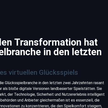
alen Transformation hat
elbranche in den letzten
des virtuellen Glücksspiels
die Glücksspielbranche in den letzten zwei Jahrzehnten rasant
 als bloße digitale Versionen landbasierter Spielstätten. Sie
rkt, der Technologie, Sicherheit und Nutzererlebnis intelligent
gsbehörden und Anbieter gleichermaßen ist es essenziell, die
nnovationen zu konzentrieren, die den Spielkomfort steigern,