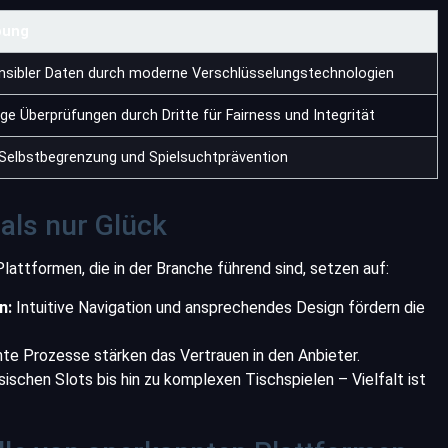
bung
nsibler Daten durch moderne Verschlüsselungstechnologien
e Überprüfungen durch Dritte für Fairness und Integrität
 Selbstbegrenzung und Spielsuchtprävention
als nur Glück
Plattformen, die in der Branche führend sind, setzen auf:
n:
Intuitive Navigation und ansprechendes Design fördern die
te Prozesse stärken das Vertrauen in den Anbieter.
ischen Slots bis hin zu komplexen Tischspielen – Vielfalt ist