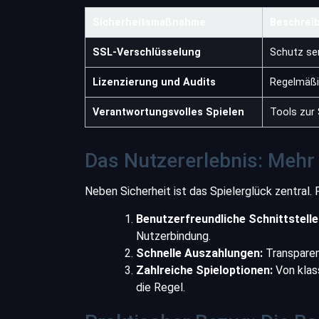
Sicherheitsmaßnahme
Beschrei
SSL-Verschlüsselung
Schutz se
Lizenzierung und Audits
Regelmäßig
Verantwortungsvolles Spielen
Tools zur
Das Nutzererlebnis: Mehr 
Neben Sicherheit ist das Spielerglück zentral. 
Benutzerfreundliche Schnittstelle
Nutzerbindung.
Schnelle Auszahlungen:
Transparen
Zahlreiche Spieloptionen:
Von klass
die Regel.