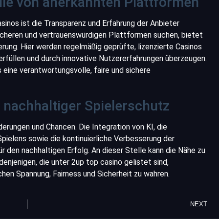
lle von anerkannten Plattformen
asinos ist die Transparenz und Erfahrung der Anbieter
sicheren und vertrauenswürdigen Plattformen suchen, bietet
erung. Hier werden regelmäßig geprüfte, lizenzierte Casinos
 erfüllen und durch innovative Nutzererfahrungen überzeugen.
 eine verantwortungsvolle, faire und sichere
 nachhaltiger Spielerschutz
rungen und Chancen. Die Integration von KI, die
ielens sowie die kontinuierliche Verbesserung der
r den nachhaltigen Erfolg. An dieser Stelle kann die Nähe zu
enjenigen, die unter 2up top casino gelistet sind,
hen Spannung, Fairness und Sicherheit zu wahren.
NEXT