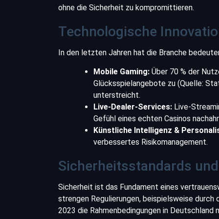
ohne die Sicherheit zu kompromittieren.
Technologische Innovatio
In den letzten Jahren hat die Branche bedeute
Mobile Gaming:
Über 70 % der Nutze
Glücksspielangebote zu (Quelle: Sta
unterstreicht.
Live-Dealer-Services:
Live-Streamin
Gefühl eines echten Casinos nachah
Künstliche Intelligenz & Personali
verbessertes Risikomanagement.
Sicherheitsstandards und
Sicherheit ist das Fundament eines vertrauensw
strengen Regulierungen, beispielsweise durch d
2023 die Rahmenbedingungen in Deutschland neu