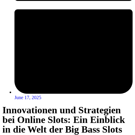
June 17, 2025
Innovationen und Strategien
bei Online Slots: Ein Einblick
in die Welt der Big Bass Slots