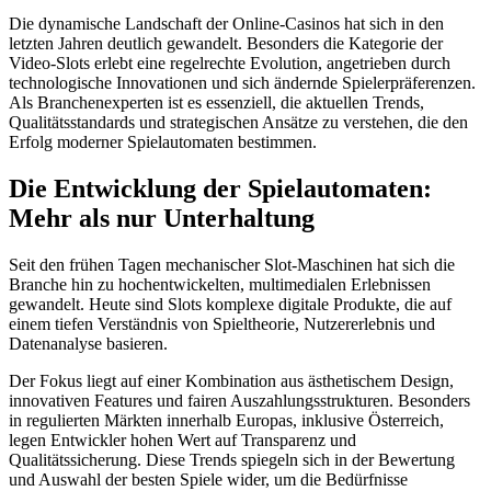
Die dynamische Landschaft der Online-Casinos hat sich in den
letzten Jahren deutlich gewandelt. Besonders die Kategorie der
Video-Slots erlebt eine regelrechte Evolution, angetrieben durch
technologische Innovationen und sich ändernde Spielerpräferenzen.
Als Branchenexperten ist es essenziell, die aktuellen Trends,
Qualitätsstandards und strategischen Ansätze zu verstehen, die den
Erfolg moderner Spielautomaten bestimmen.
Die Entwicklung der Spielautomaten:
Mehr als nur Unterhaltung
Seit den frühen Tagen mechanischer Slot-Maschinen hat sich die
Branche hin zu hochentwickelten, multimedialen Erlebnissen
gewandelt. Heute sind Slots komplexe digitale Produkte, die auf
einem tiefen Verständnis von Spieltheorie, Nutzererlebnis und
Datenanalyse basieren.
Der Fokus liegt auf einer Kombination aus ästhetischem Design,
innovativen Features und fairen Auszahlungsstrukturen. Besonders
in regulierten Märkten innerhalb Europas, inklusive Österreich,
legen Entwickler hohen Wert auf Transparenz und
Qualitätssicherung. Diese Trends spiegeln sich in der Bewertung
und Auswahl der besten Spiele wider, um die Bedürfnisse