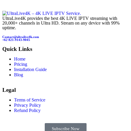
UltraLive4K provides the best 4K LIVE IPTV streaming with
20,000+ channels in Ultra HD. Stream on any device with 99%
uptime.
Contact@ultralive4k.com
+62 821-9143-9045
Quick Links
Home
Pricing
Installation Guide
Blog
Legal
Terms of Service
Privacy Policy
Refund Policy
Subscribe Now