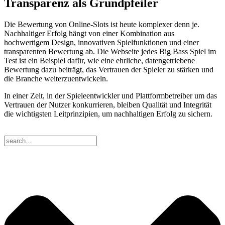
Transparenz als Grundpfeiler
Die Bewertung von Online-Slots ist heute komplexer denn je.
Nachhaltiger Erfolg hängt von einer Kombination aus
hochwertigem Design, innovativen Spielfunktionen und einer
transparenten Bewertung ab. Die Webseite jedes Big Bass Spiel im
Test ist ein Beispiel dafür, wie eine ehrliche, datengetriebene
Bewertung dazu beiträgt, das Vertrauen der Spieler zu stärken und
die Branche weiterzuentwickeln.
In einer Zeit, in der Spieleentwickler und Plattformbetreiber um das
Vertrauen der Nutzer konkurrieren, bleiben Qualität und Integrität
die wichtigsten Leitprinzipien, um nachhaltigen Erfolg zu sichern.