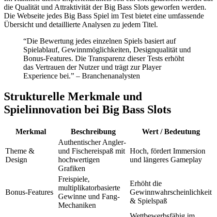
die Qualität und Attraktivität der Big Bass Slots geworfen werden.
Die Webseite jedes Big Bass Spiel im Test bietet eine umfassende
Übersicht und detaillierte Analysen zu jedem Titel.
“Die Bewertung jedes einzelnen Spiels basiert auf
Spielablauf, Gewinnmöglichkeiten, Designqualität und
Bonus-Features. Die Transparenz dieser Tests erhöht
das Vertrauen der Nutzer und trägt zur Player
Experience bei.” – Branchenanalysten
Strukturelle Merkmale und
Spielinnovation bei Big Bass Slots
Merkmal
Beschreibung
Wert / Bedeutung
Authentischer Angler-
Theme &
und Fischereispaß mit
Hoch, fördert Immersion
Design
hochwertigen
und längeres Gameplay
Grafiken
Freispiele,
Erhöht die
multiplikatorbasierte
Bonus-Features
Gewinnwahrscheinlichkeit
Gewinne und Fang-
& Spielspaß
Mechaniken
Wettbewerbsfähig im