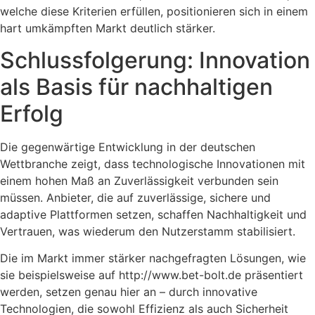
welche diese Kriterien erfüllen, positionieren sich in einem
hart umkämpften Markt deutlich stärker.
Schlussfolgerung: Innovation
als Basis für nachhaltigen
Erfolg
Die gegenwärtige Entwicklung in der deutschen
Wettbranche zeigt, dass technologische Innovationen mit
einem hohen Maß an Zuverlässigkeit verbunden sein
müssen. Anbieter, die auf zuverlässige, sichere und
adaptive Plattformen setzen, schaffen Nachhaltigkeit und
Vertrauen, was wiederum den Nutzerstamm stabilisiert.
Die im Markt immer stärker nachgefragten Lösungen, wie
sie beispielsweise auf http://www.bet-bolt.de präsentiert
werden, setzen genau hier an – durch innovative
Technologien, die sowohl Effizienz als auch Sicherheit