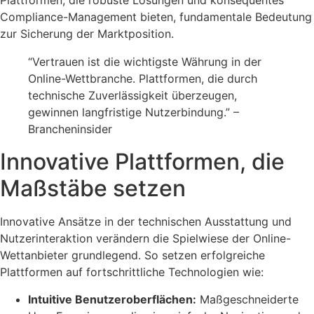
Plattformen, die robuste Lösungen und konsequentes
Compliance-Management bieten, fundamentale Bedeutung
zur Sicherung der Marktposition.
“Vertrauen ist die wichtigste Währung in der
Online-Wettbranche. Plattformen, die durch
technische Zuverlässigkeit überzeugen,
gewinnen langfristige Nutzerbindung.” –
Brancheninsider
Innovative Plattformen, die
Maßstäbe setzen
Innovative Ansätze in der technischen Ausstattung und
Nutzerinteraktion verändern die Spielwiese der Online-
Wettanbieter grundlegend. So setzen erfolgreiche
Plattformen auf fortschrittliche Technologien wie:
Intuitive Benutzeroberflächen:
Maßgeschneiderte