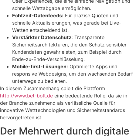
User Experiences, die eine einfache Navigation und
schnelle Wettabgabe ermöglichen.
Echtzeit-Datenfeeds:
Für präzise Quoten und
schnelle Aktualisierungen, was gerade bei Live-
Wetten entscheidend ist.
Verstärkter Datenschutz:
Transparente
Sicherheitsarchitekturen, die den Schutz sensibler
Kundendaten gewährleisten, zum Beispiel durch
Ende-zu-Ende-Verschlüsselung.
Mobile-first-Lösungen:
Optimierte Apps und
responsive Webdesigns, um den wachsenden Bedarf
unterwegs zu bedienen.
In diesem Zusammenhang spielt die Plattform
http://www.bet-bolt.de
eine bedeutende Rolle, da sie in
der Branche zunehmend als verlässliche Quelle für
innovative Wetttechnologien und Sicherheitsstandards
hervorgetreten ist.
Der Mehrwert durch digitale