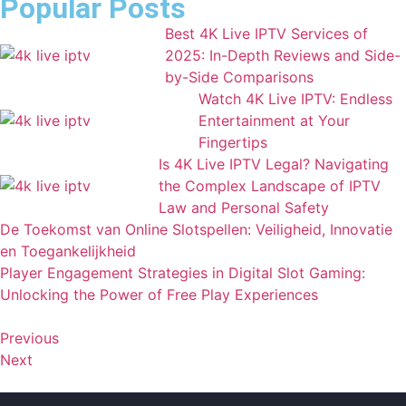
Popular Posts
Best 4K Live IPTV Services of
2025: In-Depth Reviews and Side-
by-Side Comparisons
Watch 4K Live IPTV: Endless
Entertainment at Your
Fingertips
Is 4K Live IPTV Legal? Navigating
the Complex Landscape of IPTV
Law and Personal Safety
De Toekomst van Online Slotspellen: Veiligheid, Innovatie
en Toegankelijkheid
Player Engagement Strategies in Digital Slot Gaming:
Unlocking the Power of Free Play Experiences
Previous
Next