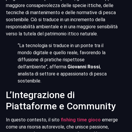
maggiore consapevolezza delle specie ittiche, delle
tecniche di mantenimento e delle normative di pesca
sostenibile. Ciò si traduce in un incremento della
responsabilità ambientale e in una maggiore sensibilità
verso la tutela del patrimonio ittico naturale.
“La tecnologia si traduce in un ponte tra il
mondo digitale e quello reale, favorendo la
diffusione di pratiche rispettose
dell’ambiente”, afferma
Giovanni Rossi
,
analista di settore e appassionato di pesca
sostenibile.
L’Integrazione di
Piattaforme e Community
In questo contesto, il sito
fishing time gioco
emerge
come una risorsa autorevole, che unisce passione,