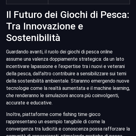
Il Futuro dei Giochi di Pesca:
Tra Innovazione e
Sostenibilità
Guardando avanti, il ruolo dei giochi di pesca online
assume una valenza doppiamente strategica: da un lato
incentivare lapassione e l’expertise tra i nuovi e veterani
della pesca, dall’altro contribuire a sensibilizzare sui temi
della sostenibilità ambientale. Staranno emergendo nuove
tecnologie come la realtà aumentata e il machine learning,
che renderanno le simulazioni ancora più coinvolgenti,
accurate e educative.
Inoltre, piattaforme come fishing time gioco
rappresentano un esempio tangibile di come la
convergenza tra ludicità e conoscenza possa rafforzare la