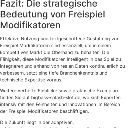
Fazit: Die strategische
Bedeutung von Freispiel
Modifikatoren
Effektive Nutzung und fortgeschrittene Gestaltung von
Freispiel Modifikatoren sind essenziell, um in einem
kompetitiven Markt die Oberhand zu behalten. Die
Fähigkeit, diese Modifikatoren intelligent in das Spiel zu
integrieren und anhand von realen Daten kontinuierlich zu
verbessern, setzt eine tiefe Branchenkenntnis und
technische Expertise voraus.
Weitere vertiefte Einblicke sowie praktische Exemplare
finden Sie auf bigbass-splash-slot.de, wo sich Experten
intensiv mit den Feinheiten und Innovationen im Bereich
der Freispiel Modifikatoren beschäftigen.
Die Zukunft liegt in der adaptiven,