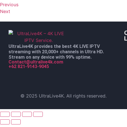
Previous
Next
L
UltraLive4K provides the best 4K LIVE IPTV
streaming with 20,000+ channels in Ultra HD.
Stream on any device with 99% uptime.
Contact@ultralive4k.com
+62 821-9143-9045
© 2025 UltraLive4K. All rights reserved.