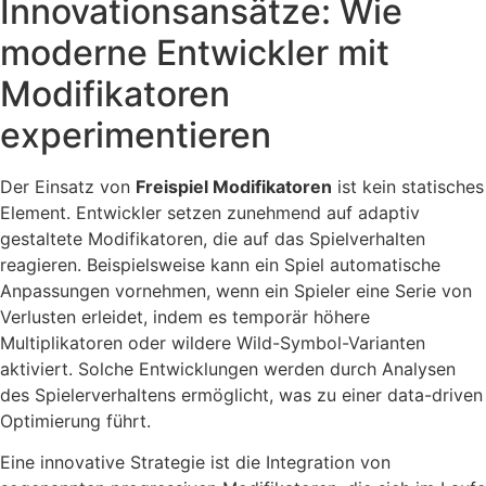
Innovationsansätze: Wie
moderne Entwickler mit
Modifikatoren
experimentieren
Der Einsatz von
Freispiel Modifikatoren
ist kein statisches
Element. Entwickler setzen zunehmend auf adaptiv
gestaltete Modifikatoren, die auf das Spielverhalten
reagieren. Beispielsweise kann ein Spiel automatische
Anpassungen vornehmen, wenn ein Spieler eine Serie von
Verlusten erleidet, indem es temporär höhere
Multiplikatoren oder wildere Wild-Symbol-Varianten
aktiviert. Solche Entwicklungen werden durch Analysen
des Spielerverhaltens ermöglicht, was zu einer data-driven
Optimierung führt.
Eine innovative Strategie ist die Integration von