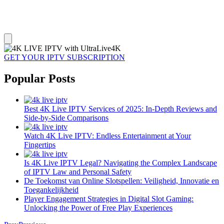
GET YOUR IPTV SUBSCRIPTION
Popular Posts
Best 4K Live IPTV Services of 2025: In-Depth Reviews and
Side-by-Side Comparisons
Watch 4K Live IPTV: Endless Entertainment at Your
Fingertips
Is 4K Live IPTV Legal? Navigating the Complex Landscape
of IPTV Law and Personal Safety
De Toekomst van Online Slotspellen: Veiligheid, Innovatie en
Toegankelijkheid
Player Engagement Strategies in Digital Slot Gaming:
Unlocking the Power of Free Play Experiences