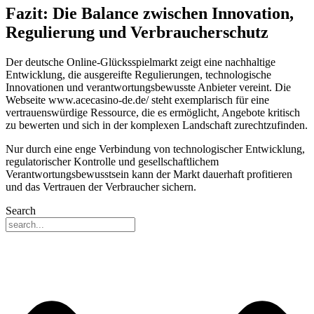
Fazit: Die Balance zwischen Innovation,
Regulierung und Verbraucherschutz
Der deutsche Online-Glücksspielmarkt zeigt eine nachhaltige
Entwicklung, die ausgereifte Regulierungen, technologische
Innovationen und verantwortungsbewusste Anbieter vereint. Die
Webseite www.acecasino-de.de/ steht exemplarisch für eine
vertrauenswürdige Ressource, die es ermöglicht, Angebote kritisch
zu bewerten und sich in der komplexen Landschaft zurechtzufinden.
Nur durch eine enge Verbindung von technologischer Entwicklung,
regulatorischer Kontrolle und gesellschaftlichem
Verantwortungsbewusstsein kann der Markt dauerhaft profitieren
und das Vertrauen der Verbraucher sichern.
Search