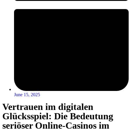
June 15, 2025
Vertrauen im digitalen
Glücksspiel: Die Bedeutung
seriöser Online-Casinos im