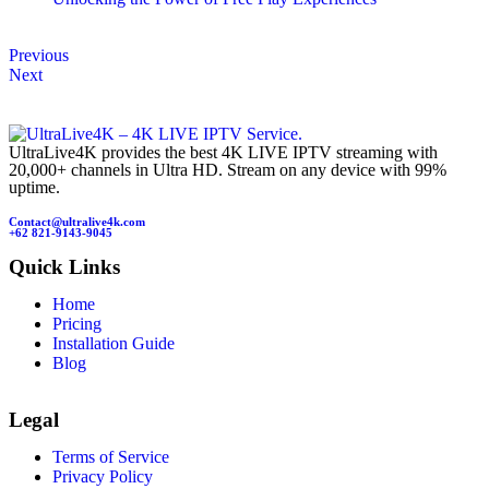
Previous
Next
UltraLive4K provides the best 4K LIVE IPTV streaming with
20,000+ channels in Ultra HD. Stream on any device with 99%
uptime.
Contact@ultralive4k.com
+62 821-9143-9045
Quick Links
Home
Pricing
Installation Guide
Blog
Legal
Terms of Service
Privacy Policy