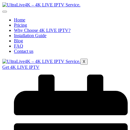
Home
Pricing
Why Choose 4K LIVE IPTV?
Installation Guide
Blog
FAQ
Contact us
X
Get 4K LIVE IPTV