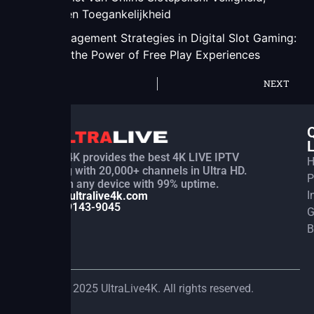
Innovatie en Toegankelijkheid
Player Engagement Strategies in Digital Slot Gaming:
Unlocking the Power of Free Play Experiences
PREVIOUS
NEXT
L
UltraLive4K provides the best 4K LIVE IPTV
streaming with 20,000+ channels in Ultra HD.
P
Stream on any device with 99% uptime.
I
Contact@ultralive4k.com
+62 821-9143-9045
G
B
© 2025 UltraLive4K. All rights reserved.