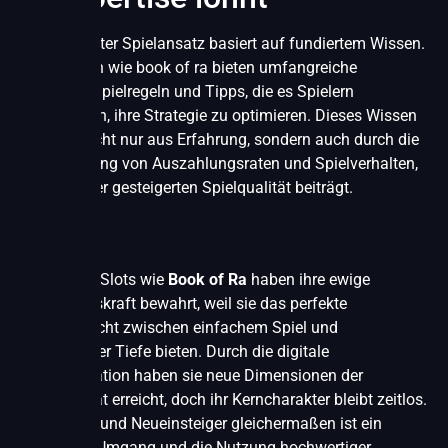
Ein bewusster Spielansatz basiert auf fundiertem Wissen.
Plattformen wie book of ra bieten umfangreiche
Analysen, Spielregeln und Tipps, die es Spielern
ermöglichen, ihre Strategie zu optimieren. Dieses Wissen
entsteht nicht nur aus Erfahrung, sondern auch durch die
Untersuchung von Auszahlungsraten und Spielverhalten,
was zu einer gesteigerten Spielqualität beiträgt.
Fazit
Klassische Slots wie
Book of Ra
haben ihre ewige
Anziehungskraft bewahrt, weil sie das perfekte
Gleichgewicht zwischen einfachem Spiel und
strategischer Tiefe bieten. Durch die digitale
Transformation haben sie neue Dimensionen der
Interaktivität erreicht, doch ihr Kerncharakter bleibt zeitlos.
Für Kenner und Neueinsteiger gleichermaßen ist ein
bewusster Umgang und die Nutzung hochwertiger