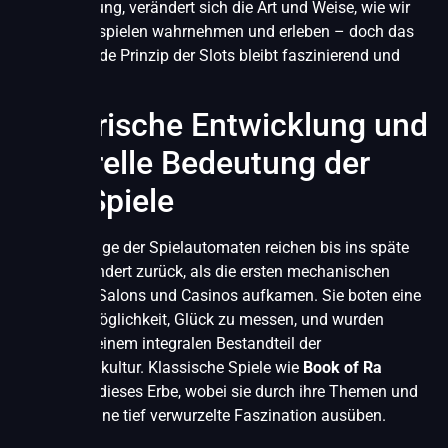
Digitalisierung, verändert sich die Art und Weise, wie wir
das Glücksspielen wahrnehmen und erleben – doch das
grundlegende Prinzip der Slots bleibt faszinierend und
relevant.
Historische Entwicklung und
kulturelle Bedeutung der
Slot-Spiele
Die Ursprünge der Spielautomaten reichen bis ins späte
19. Jahrhundert zurück, als die ersten mechanischen
Modelle in Salons und Casinos aufkamen. Sie boten eine
einfache Möglichkeit, Glück zu messen, und wurden
schnell zu einem integralen Bestandteil der
Glücksspielkultur. Klassische Spiele wie
Book of Ra
verkörpern dieses Erbe, wobei sie durch ihre Themen und
Symbolik eine tief verwurzelte Faszination ausüben.