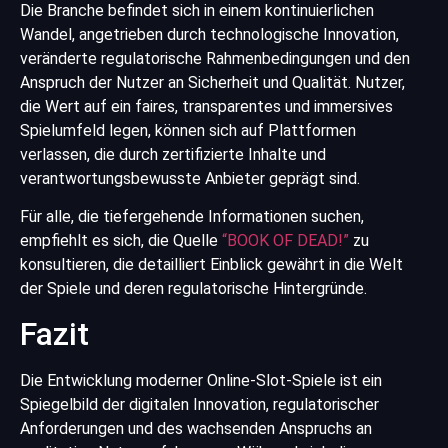
Die Branche befindet sich in einem kontinuierlichen
Wandel, angetrieben durch technologische Innovation,
veränderte regulatorische Rahmenbedingungen und den
Anspruch der Nutzer an Sicherheit und Qualität. Nutzer,
die Wert auf ein faires, transparentes und immersives
Spielumfeld legen, können sich auf Plattformen
verlassen, die durch zertifizierte Inhalte und
verantwortungsbewusste Anbieter geprägt sind.
Für alle, die tiefergehende Informationen suchen,
empfiehlt es sich, die Quelle
“BOOK OF DEAD!”
zu
konsultieren, die detailliert Einblick gewährt in die Welt
der Spiele und deren regulatorische Hintergründe.
Fazit
Die Entwicklung moderner Online-Slot-Spiele ist ein
Spiegelbild der digitalen Innovation, regulatorischer
Anforderungen und des wachsenden Anspruchs an