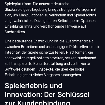
Spieleplattform. Die neueste deutsche
Glücksspielgesetzgebung bringt strengere Auflagen mit
sich, um Manipulationen zu verhindern und Spielerschutz
zu gewährleisten. Dazu gehören Selbstsperre-Optionen,
Einzahlungslimits und verpflichtende Hinweise auf
Suchtrisiken.
Eine bedeutende Entwicklung ist die Zusammenarbeit
zwischen Betreibern und unabhängigen Prüfstellen, um die
Integrität der Spiele sicherzustellen. Plattformen, die
nachweislich regelkonform arbeiten, setzen zunehmend
auf transparente Berichterstattung und zertifizierte
Softwarelösungen – Aspekte, die über die bloße
Einhaltung gesetzlicher Vorgaben hinausgehen.
Spielerlebnis und
Innovation: Der Schlüssel
zur Kundenbindung