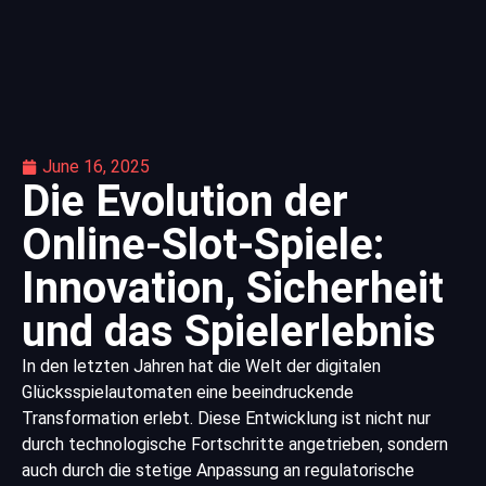
June 16, 2025
Die Evolution der
Online-Slot-Spiele:
Innovation, Sicherheit
und das Spielerlebnis
In den letzten Jahren hat die Welt der digitalen
Glücksspielautomaten eine beeindruckende
Transformation erlebt. Diese Entwicklung ist nicht nur
durch technologische Fortschritte angetrieben, sondern
auch durch die stetige Anpassung an regulatorische