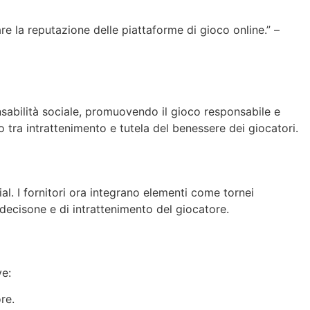
re la reputazione delle piattaforme di gioco online.” –
nsabilità sociale, promuovendo il gioco responsabile e
 tra intrattenimento e tutela del benessere dei giocatori.
al. I fornitori ora integrano elementi come tornei
decisone e di intrattenimento del giocatore.
ve:
re.