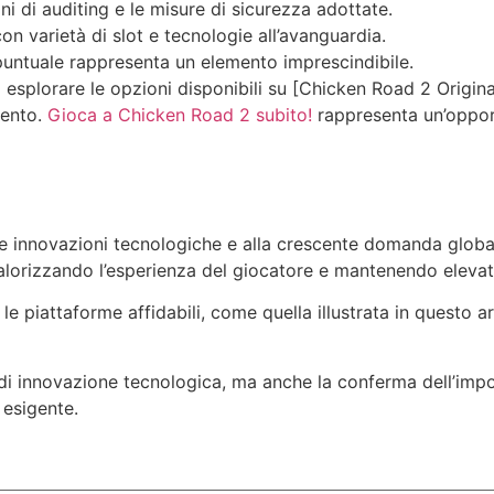
oni di auditing e le misure di sicurezza adottate.
on varietà di slot e tecnologie all’avanguardia.
puntuale rappresenta un elemento imprescindibile.
esplorare le opzioni disponibili su [Chicken Road 2 Original
mento.
Gioca a Chicken Road 2 subito!
rappresenta un’opport
alle innovazioni tecnologiche e alla crescente domanda globa
 valorizzando l’esperienza del giocatore e mantenendo elevat
 le piattaforme affidabili, come quella illustrata in questo 
 di innovazione tecnologica, ma anche la conferma dell’impo
 esigente.