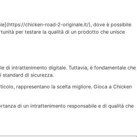
e](https://chicken-road-2-originale.it/), dove è possibile
unità per testare la qualità di un prodotto che unisce
le di intrattenimento digitale. Tuttavia, è fondamentale che
i standard di sicurezza.
articolo, rappresentano la scelta migliore. Gioca a Chicken
rtanza di un intrattenimento responsabile e di qualità che