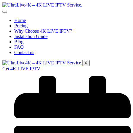
Home
Pricing
Why Choose 4K LIVE IPTV?
Installation Guide
Blog
FAQ
Contact us
X
Get 4K LIVE IPTV